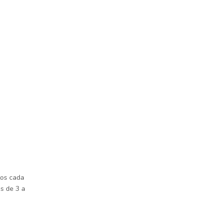
os cada
as de 3 a