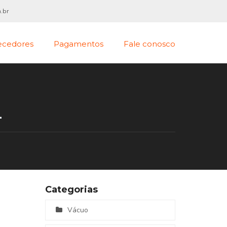
.br
ecedores
Pagamentos
Fale conosco
L
Categorias
Vácuo